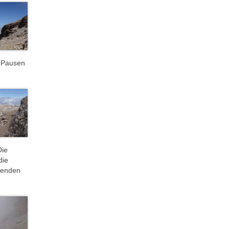
d Pausen
Die
die
erenden