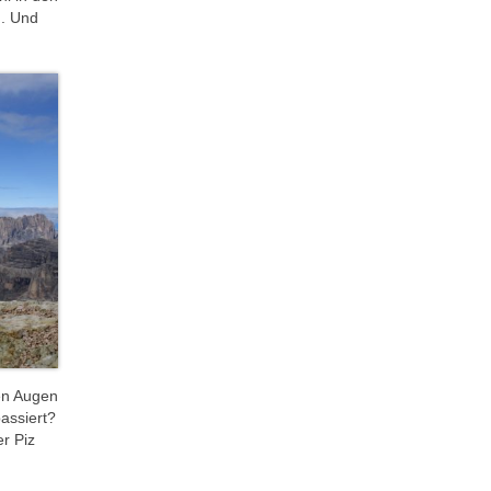
n. Und
en Augen
assiert?
r Piz