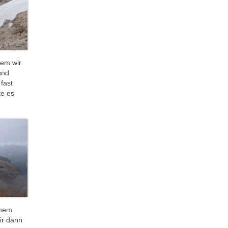
dem wir
und
fast
te es
inem
ir dann