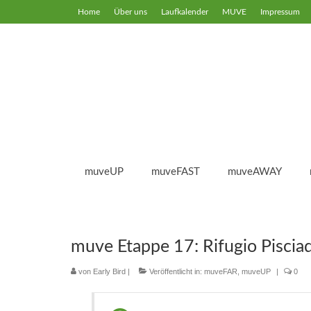
Home
Über uns
Laufkalender
MUVE
Impressum
muveUP
muveFAST
muveAWAY
muve Etappe 17: Rifugio Pisciad
von
Early Bird
|
Veröffentlicht in:
muveFAR
,
muveUP
|
0