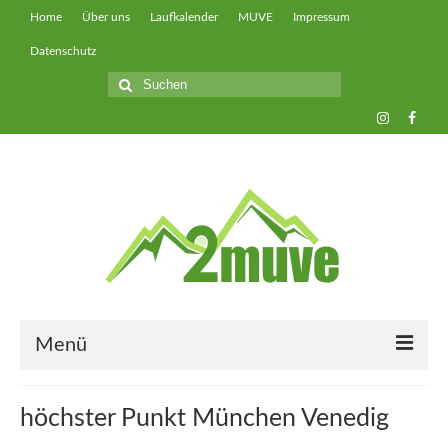
Home
Über uns
Laufkalender
MUVE
Impressum
Datenschutz
Suche
nach:
Menü
muveUP
höchster Punkt München Venedig
muveFAST