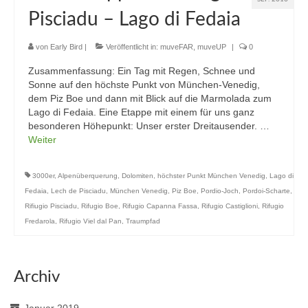
Pisciadu – Lago di Fedaia
von
Early Bird
|
Veröffentlicht in:
muveFAR
,
muveUP
|
0
Zusammenfassung: Ein Tag mit Regen, Schnee und
Sonne auf den höchste Punkt von München-Venedig,
dem Piz Boe und dann mit Blick auf die Marmolada zum
Lago di Fedaia. Eine Etappe mit einem für uns ganz
besonderen Höhepunkt: Unser erster Dreitausender. …
Weiter
3000er
,
Alpenüberquerung
,
Dolomiten
,
höchster Punkt München Venedig
,
Lago di
Fedaia
,
Lech de Pisciadu
,
München Venedig
,
Piz Boe
,
Pordio-Joch
,
Pordoi-Scharte
,
Rifiugio Pisciadu
,
Rifugio Boe
,
Rifugio Capanna Fassa
,
Rifugio Castiglioni
,
Rifugio
Fredarola
,
Rifugio Viel dal Pan
,
Traumpfad
Archiv