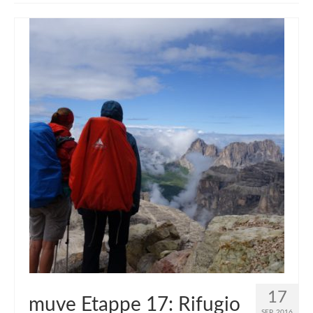
muveAWAY
muveLIVELY
muveBOLDLY
muveFAR
17
muve Etappe 17: Rifugio
SEP. 2016