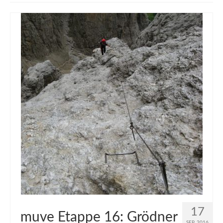
muveAWAY
muveLIVELY
muveBOLDLY
muveFAR
17
muve Etappe 16: Grödner
SEP. 2016