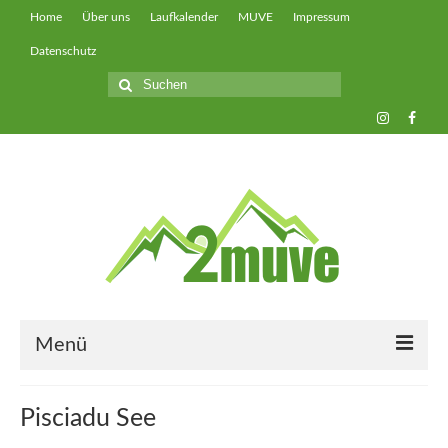
Home
Über uns
Laufkalender
MUVE
Impressum
Datenschutz
Suche
nach:
Menü
muveUP
Pisciadu See
muveFAST