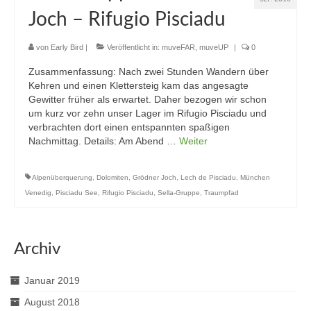
Joch – Rifugio Pisciadu
von
Early Bird
|
Veröffentlicht in:
muveFAR
,
muveUP
|
0
Zusammenfassung: Nach zwei Stunden Wandern über
Kehren und einen Klettersteig kam das angesagte
Gewitter früher als erwartet. Daher bezogen wir schon
um kurz vor zehn unser Lager im Rifugio Pisciadu und
verbrachten dort einen entspannten spaßigen
Nachmittag. Details: Am Abend …
Weiter
Alpenüberquerung
,
Dolomiten
,
Grödner Joch
,
Lech de Pisciadu
,
München
Venedig
,
Pisciadu See
,
Rifugio Pisciadu
,
Sella-Gruppe
,
Traumpfad
Archiv
Januar 2019
August 2018