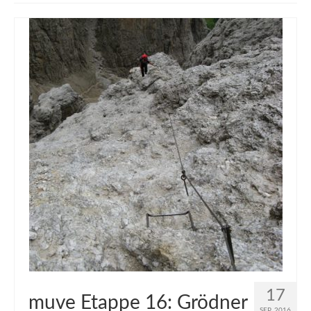
muveAWAY
muveLIVELY
muveBOLDLY
muveFAR
17
muve Etappe 16: Grödner
SEP. 2016