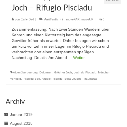
Joch – Rifugio Pisciadu
von
Early Bird
|
Veröffentlicht in:
muveFAR
,
muveUP
|
0
Zusammenfassung: Nach zwei Stunden Wandern über
Kehren und einen Klettersteig kam das angesagte
Gewitter früher als erwartet. Daher bezogen wir schon
um kurz vor zehn unser Lager im Rifugio Pisciadu und
verbrachten dort einen entspannten spaßigen
Nachmittag. Details: Am Abend …
Weiter
Alpenüberquerung
,
Dolomiten
,
Grödner Joch
,
Lech de Pisciadu
,
München
Venedig
,
Pisciadu See
,
Rifugio Pisciadu
,
Sella-Gruppe
,
Traumpfad
Archiv
Januar 2019
August 2018