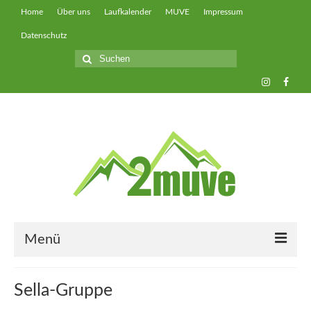
Home
Über uns
Laufkalender
MUVE
Impressum
Datenschutz
Suche
nach:
Menü
muveUP
Sella-Gruppe
muveFAST