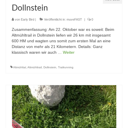
Dollnstein
von
Early Bird
|
Veröffentlicht in:
muveFAST
|
0
Zusammenfassung: Am 22. Oktober war es soweit: Beim
Altmühltrail in Dollnstein liefen wir 26 km mit insgesamt
600 HM und wagten uns somit zum ersten Mal an eine
Distanz von mehr als 21 Kilometern. Details: Ganz
klassisch waren wir auch …
Weiter
Altmühltal
,
Altmühltrail
,
Dollnstein
,
Trailrunning