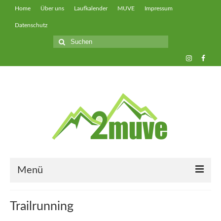
Home
Über uns
Laufkalender
MUVE
Impressum
Datenschutz
Suche
nach:
Menü
muveUP
Trailrunning
muveFAST