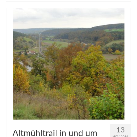
muveAWAY
muveLIVELY
muveBOLDLY
muveFAR
13
Altmühltrail in und um
NOV. 2016