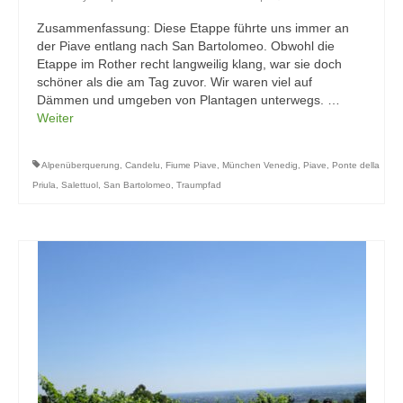
Zusammenfassung: Diese Etappe führte uns immer an
der Piave entlang nach San Bartolomeo. Obwohl die
Etappe im Rother recht langweilig klang, war sie doch
schöner als die am Tag zuvor. Wir waren viel auf
Dämmen und umgeben von Plantagen unterwegs. …
Weiter
Alpenüberquerung
,
Candelu
,
Fiume Piave
,
München Venedig
,
Piave
,
Ponte della
Priula
,
Salettuol
,
San Bartolomeo
,
Traumpfad