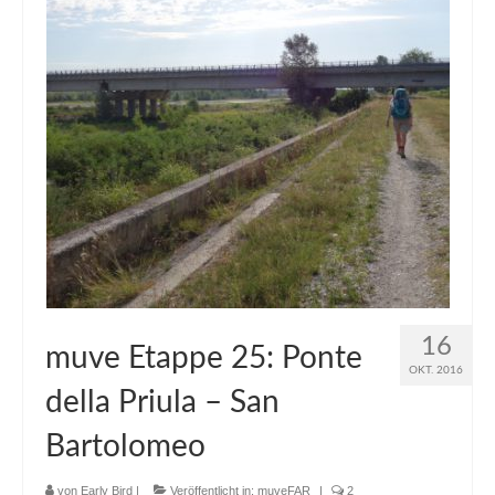
16
muve Etappe 25: Ponte
OKT. 2016
della Priula – San
Bartolomeo
von
Early Bird
|
Veröffentlicht in:
muveFAR
|
2