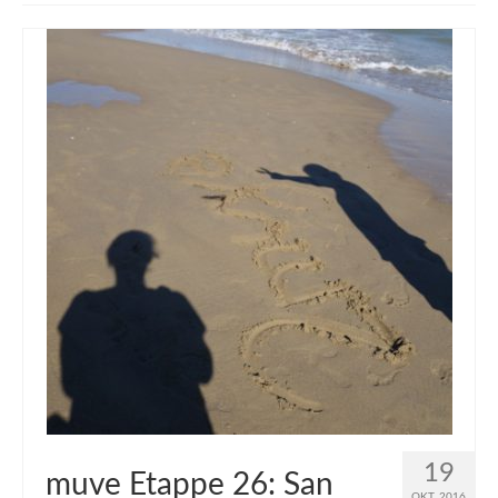
muveAWAY
muveLIVELY
muveBOLDLY
muveFAR
19
muve Etappe 26: San
OKT. 2016