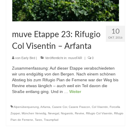
10
muve Etappe 23: Rifugio
OKT. 2016
Col Visentin – Arfanta
von
Early Bird
|
Veröffentlicht in:
muveFAR
|
0
Zusammenfassung: Auf dieser Etappe verabschiedeten
wir uns endgültig von den Bergen. Nach einem schönen
Abstieg bis zum Rifugio Pian de Femene war der Weg bis
Revine etwas länglich – auch weil ein Teil davon die
Straße entlang ging. Und in …
Weiter
Alpenüberquerung
,
Arfanta
,
Casere Cor
,
Casere Frascon
,
Col Visentin
,
Forcella
Zoppei
,
München Venedig
,
Nevegal
,
Nogarolo
,
Revine
,
Rifugio Col Visentin
,
Rifugio
Pian de Femene
,
Tarzo
,
Traumpfad