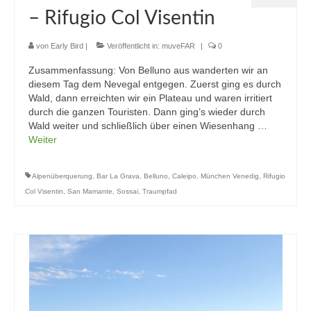
– Rifugio Col Visentin
von
Early Bird
|
Veröffentlicht in:
muveFAR
|
0
Zusammenfassung: Von Belluno aus wanderten wir an
diesem Tag dem Nevegal entgegen. Zuerst ging es durch
Wald, dann erreichten wir ein Plateau und waren irritiert
durch die ganzen Touristen. Dann ging’s wieder durch
Wald weiter und schließlich über einen Wiesenhang …
Weiter
Alpenüberquerung
,
Bar La Grava
,
Belluno
,
Caleipo
,
München Venedig
,
Rifugio
Col Visentin
,
San Mamante
,
Sossai
,
Traumpfad