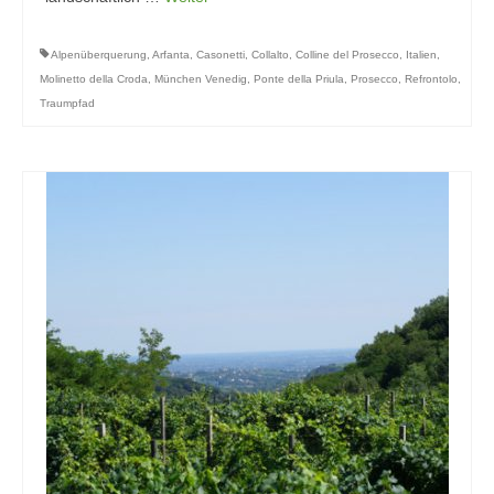
Alpenüberquerung
,
Arfanta
,
Casonetti
,
Collalto
,
Colline del Prosecco
,
Italien
,
Molinetto della Croda
,
München Venedig
,
Ponte della Priula
,
Prosecco
,
Refrontolo
,
Traumpfad