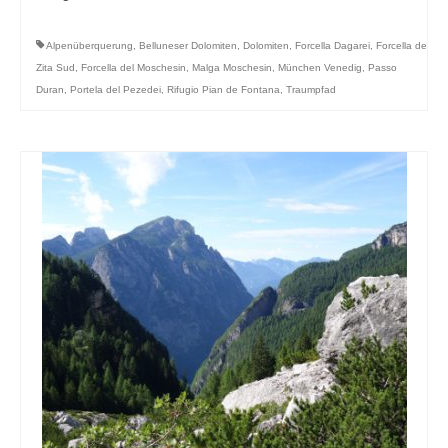
Alpenüberquerung
,
Belluneser Dolomiten
,
Dolomiten
,
Forcella Dagarei
,
Forcella de
Zita Sud
,
Forcella del Moschesin
,
Malga Moschesin
,
München Venedig
,
Passo
Duran
,
Portela del Pezedei
,
Rifugio Pian de Fontana
,
Traumpfad