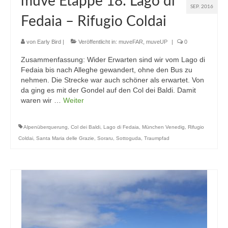
muve Etappe 18: Lago di
SEP. 2016
Fedaia – Rifugio Coldai
von
Early Bird
|
Veröffentlicht in:
muveFAR
,
muveUP
|
0
Zusammenfassung: Wider Erwarten sind wir vom Lago di
Fedaia bis nach Alleghe gewandert, ohne den Bus zu
nehmen. Die Strecke war auch schöner als erwartet. Von
da ging es mit der Gondel auf den Col dei Baldi. Damit
waren wir …
Weiter
Alpenüberquerung
,
Col dei Baldi
,
Lago di Fedaia
,
München Venedig
,
Rifugio
Coldai
,
Santa Maria delle Grazie
,
Soraru
,
Sottoguda
,
Traumpfad