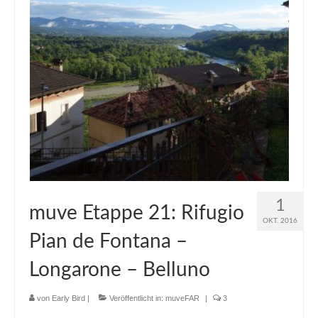
1
muve Etappe 21: Rifugio
OKT. 2016
Pian de Fontana –
Longarone – Belluno
von
Early Bird
|
Veröffentlicht in:
muveFAR
|
3