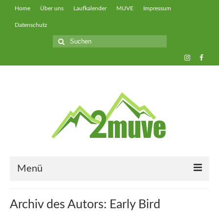
Home
Über uns
Laufkalender
MUVE
Impressum
Datenschutz
Suche
nach:
Menü
muveUP
Archiv des Autors: Early Bird
muveFAST