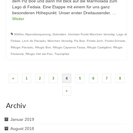
dem Piz Boe und dann mit Blick auf die Marmolada zum
Lago di Fedaia. Eine Etappe mit einem für uns ganz
besonderen Höhepunkt: Unser erster Dreitausender. …
Weiter
3000er
,
Alpenüberquerung
,
Dolomiten
,
höchster Punkt München Venedig
,
Lago di
Fedaia
,
Lech de Pisciadu
,
München Venedig
,
Piz Boe
,
Pordio-Joch
,
Pordoi-Scharte
,
Rifiugio Pisciadu
,
Rifugio Boe
,
Rifugio Capanna Fassa
,
Rifugio Castiglioni
,
Rifugio
Fredarola
,
Rifugio Viel dal Pan
,
Traumpfad
Seitennummerierung
«
1
2
3
4
5
6
7
8
der
»
Beiträge
Archiv
Januar 2019
August 2018