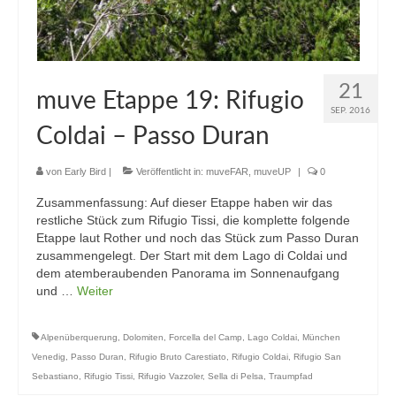
21
muve Etappe 19: Rifugio
SEP. 2016
Coldai – Passo Duran
von
Early Bird
|
Veröffentlicht in:
muveFAR
,
muveUP
|
0
Zusammenfassung: Auf dieser Etappe haben wir das
restliche Stück zum Rifugio Tissi, die komplette folgende
Etappe laut Rother und noch das Stück zum Passo Duran
zusammengelegt. Der Start mit dem Lago di Coldai und
dem atemberaubenden Panorama im Sonnenaufgang
und …
Weiter
Alpenüberquerung
,
Dolomiten
,
Forcella del Camp
,
Lago Coldai
,
München
Venedig
,
Passo Duran
,
Rifugio Bruto Carestiato
,
Rifugio Coldai
,
Rifugio San
Sebastiano
,
Rifugio Tissi
,
Rifugio Vazzoler
,
Sella di Pelsa
,
Traumpfad