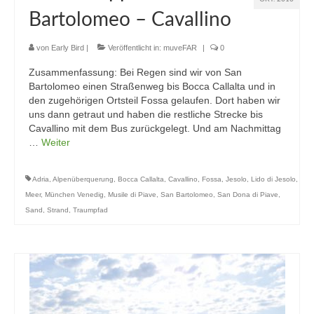
Bartolomeo – Cavallino
von
Early Bird
|
Veröffentlicht in:
muveFAR
|
0
Zusammenfassung: Bei Regen sind wir von San
Bartolomeo einen Straßenweg bis Bocca Callalta und in
den zugehörigen Ortsteil Fossa gelaufen. Dort haben wir
uns dann getraut und haben die restliche Strecke bis
Cavallino mit dem Bus zurückgelegt. Und am Nachmittag
…
Weiter
Adria
,
Alpenüberquerung
,
Bocca Callalta
,
Cavallino
,
Fossa
,
Jesolo
,
Lido di Jesolo
,
Meer
,
München Venedig
,
Musile di Piave
,
San Bartolomeo
,
San Dona di Piave
,
Sand
,
Strand
,
Traumpfad